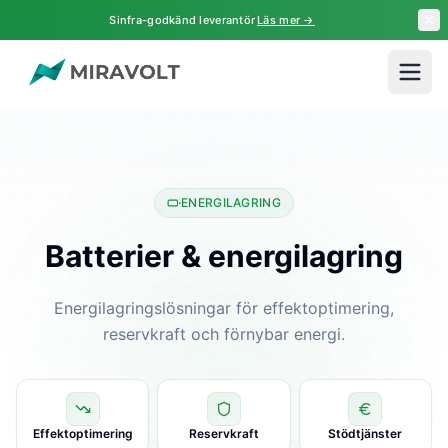
Hoppa till huvudinnehåll
Sinfra-godkänd leverantör
Läs mer →
Hem
Batterilager
ENERGILAGRING
Batterier & energilagring
Energilagringslösningar för effektoptimering,
reservkraft och förnybar energi.
Effektoptimering
Reservkraft
Stödtjänster