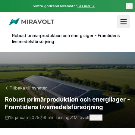
Hoppa till huvudinnehåll
Sinfra-godkänd leverantör
Läs mer →
Hem
Nyheter
Robust primärproduktion och energilager - Framtidens
livsmedelsförsörjning
Tillbaka till nyheter
Robust primärproduktion och energilager -
Framtidens livsmedelsförsörjning
15 januari 2025
9 min läsning
Miravolt
Dela