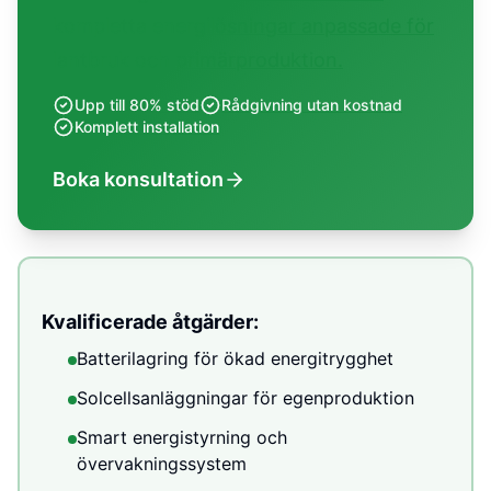
kompletta energilösningar anpassade för
lantbruk och primärproduktion.
Upp till 80% stöd
Rådgivning utan kostnad
Komplett installation
Boka konsultation
Kvalificerade åtgärder:
Batterilagring för ökad energitrygghet
Solcellsanläggningar för egenproduktion
Smart energistyrning och
övervakningssystem