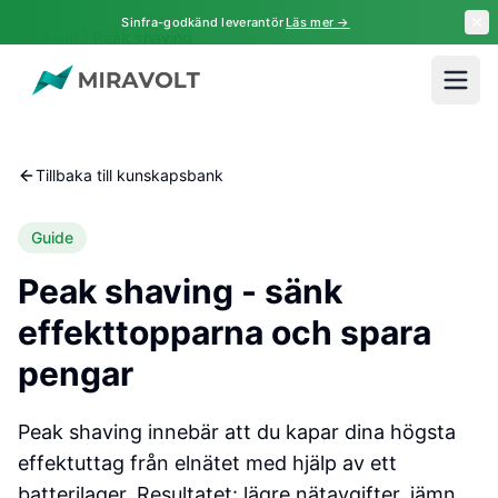
Hoppa till huvudinnehåll
Sinfra-godkänd leverantör
Läs mer →
Hem
Peak shaving
Tillbaka till kunskapsbank
Guide
Peak shaving - sänk
effekttopparna och spara
pengar
Peak shaving innebär att du kapar dina högsta
effektuttag från elnätet med hjälp av ett
batterilager. Resultatet: lägre nätavgifter, jämn