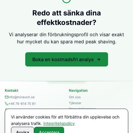
Redo att sänka dina
effektkostnader?
Vi analyserar din förbrukningsprofil och visar exakt
hur mycket du kan spara med peak shaving.
Boka en kostnadsfri analys
Kontakt
Navigation
info@miravolt.se
Om oss
Tjänster
+46 76-814 70 81
Branschlösningar
Helsingborg · Växjö
Kontakt
Vi använder cookies för att förbättra din upplevelse och
LinkedIn
Integritet
analysera trafik.
Integritetspolicy
Avvisa
Acceptera